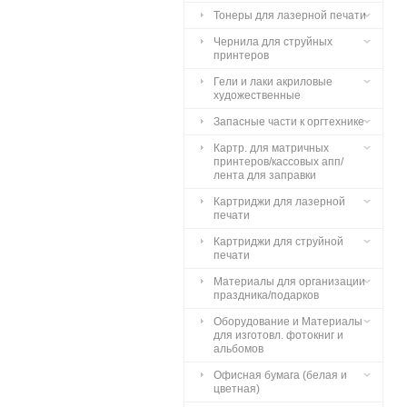
Тонеры для лазерной печати
Чернила для струйных
принтеров
Гели и лаки акриловые
художественные
Запасные части к оргтехнике
Картр. для матричных
принтеров/кассовых апп/
лента для заправки
Картриджи для лазерной
печати
Картриджи для струйной
печати
Материалы для организации
праздника/подарков
Оборудование и Материалы
для изготовл. фотокниг и
альбомов
Офисная бумага (белая и
цветная)